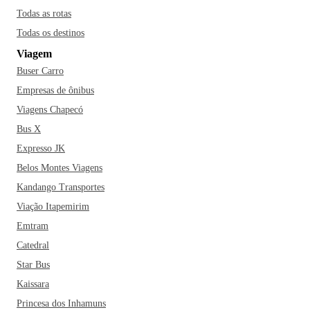
de ensino sediadas no local está a Faculdade de Tecnologia
Todas as rotas
(FATEC).
Todas os destinos
Viagem
Se você está planejando reservar uma passagem para
Buser Carro
conhecer o município de Capão Bonito, não pode deixar de
incluir no seu roteiro também o Teatro Municipal de Capão
Empresas de ônibus
Redondo, além de experimentar as delícias da gastronomia
Viagens Chapecó
local, em especial o bolinho de frango e o “rojão”, feito com
Bus X
carne suína e temperos regionais, em alguns dos restaurantes
Expresso JK
mais populares da região: o Bar Avenida, a Pizzaria Vitória,
Belos Montes Viagens
a Doceria da Vovó e o Santomé Pizza Bar. E aí, está
Kandango Transportes
esperando o que para fazer as malas?
Viação Itapemirim
Emtram
Catedral
Star Bus
Kaissara
Princesa dos Inhamuns