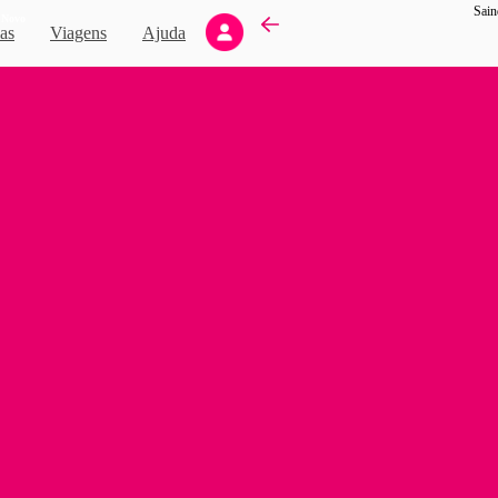
Sain
Novo
as
Viagens
Ajuda