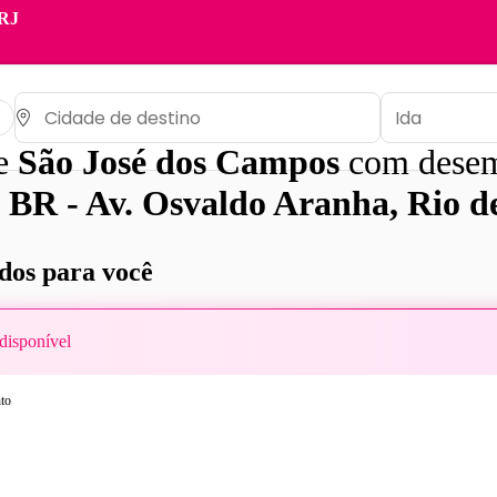
 RJ
de
São José dos Campos
com dese
 BR - Av. Osvaldo Aranha, Rio d
os para você
disponível