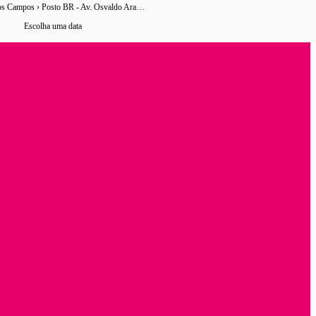
São José dos Campos › Posto BR - Av. Osvaldo Aranha
46 horários
de ônibus encontrados
Escolha uma data