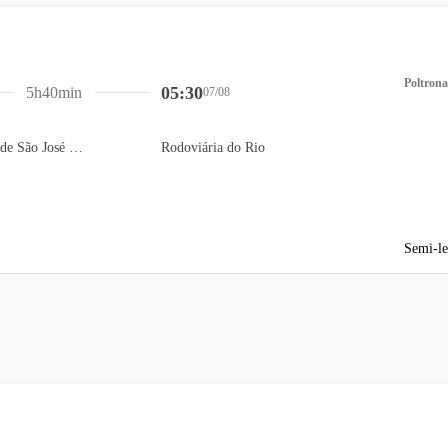
Poltrona
05:30
5h40min
07/08
Terminal Rodoviário de São José dos Campos
Rodoviária do Rio
Semi-le