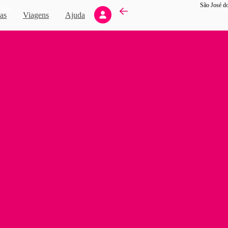
Novo
as
Viagens
Ajuda