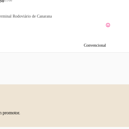
30
11/08
erminal Rodoviário de Canarana
Convencional
m promotor.