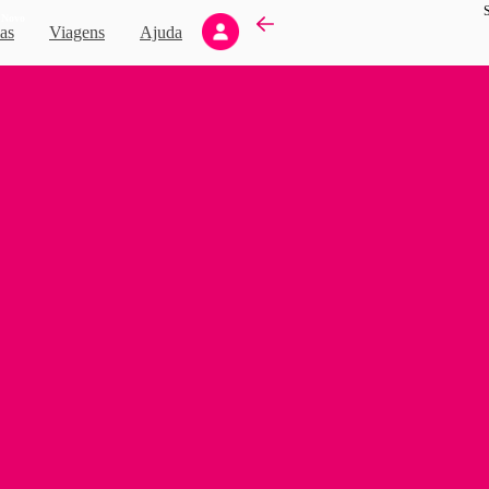
S
Novo
as
Viagens
Ajuda