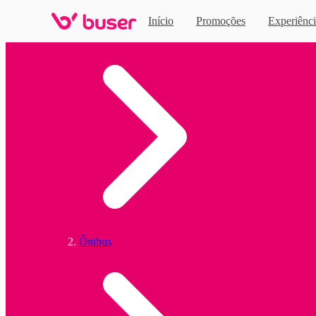
Início
Promoções
Experiênci
Home
Ônibus