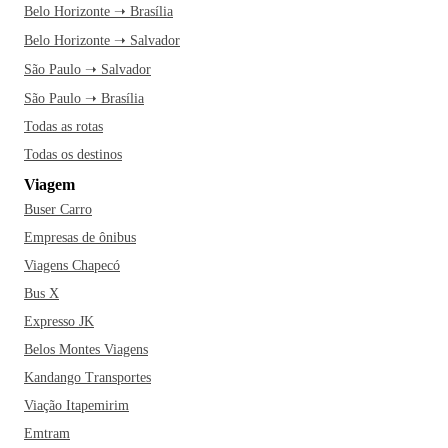
Belo Horizonte ➝ Brasília
mergulhe na cultura local enquanto caminha por suas ruas
Belo Horizonte ➝ Salvador
charmosas. Para um toque de história, entre no Museu
São Paulo ➝ Salvador
Militar da AMAN e explore as exposições fascinantes.
Quando bater a fome, escolha um dos restaurantes deliciosos
São Paulo ➝ Brasília
como o Bar Capelinha ou o filho da Truta e experimente
Todas as rotas
pratos saborosos que só Resende oferece. Curtiu? Então, vá
Todas os destinos
conhecer Resende agora!
Viagem
Buser Carro
Empresas de ônibus
Viagens Chapecó
Bus X
Expresso JK
Belos Montes Viagens
Kandango Transportes
Viação Itapemirim
Emtram