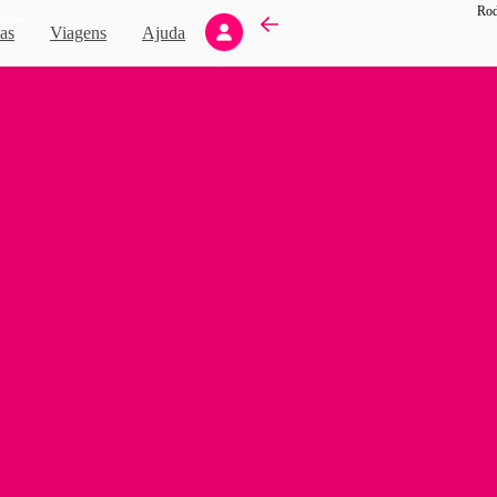
Rod
Novo
as
Viagens
Ajuda