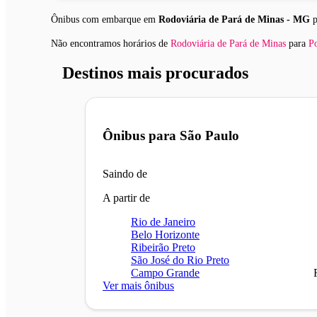
Ônibus com embarque em
Rodoviária de Pará de Minas - MG
p
Não encontramos horários
de
Rodoviária de Pará de Minas
para
P
Destinos mais procurados
Ônibus para
São Paulo
Saindo de
A partir de
Rio de Janeiro
Belo Horizonte
Ribeirão Preto
São José do Rio Preto
Campo Grande
Ver mais ônibus