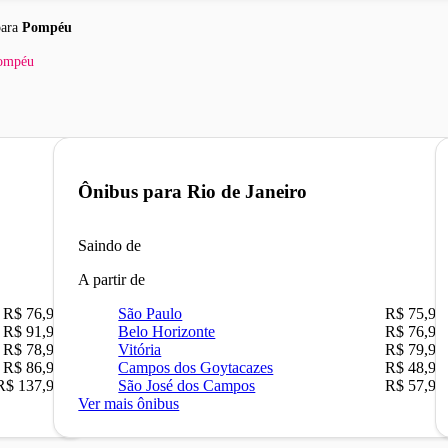
ara
Pompéu
ompéu
Ônibus para
Rio de Janeiro
Saindo de
A partir de
R$ 76,90
São Paulo
R$ 75,90
R$ 91,90
Belo Horizonte
R$ 76,90
R$ 78,90
Vitória
R$ 79,90
R$ 86,90
Campos dos Goytacazes
R$ 48,90
R$ 137,90
São José dos Campos
R$ 57,90
Ver mais ônibus