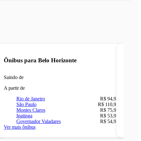
Ônibus para
Belo Horizonte
Ônibu
Saindo de
Saindo 
A partir de
A partir 
Rio de Janeiro
R$ 94,90
Ri
São Paulo
R$ 110,90
Be
Montes Claros
R$ 75,90
Sã
Ipatinga
R$ 53,90
Ip
Governador Valadares
R$ 54,90
Ca
Ver mais ônibus
Ver mais