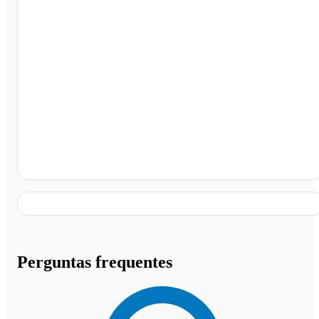
Rodoviária Municipal de Marechal Cândido Rondon,
Marechal Cândido Rondon - PR
Perguntas frequentes