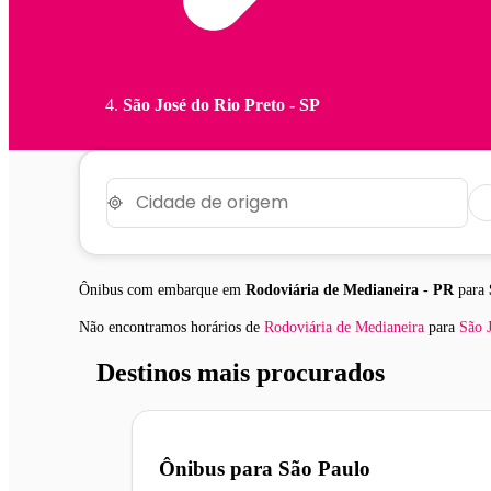
São José do Rio Preto - SP
Ônibus com embarque em
Rodoviária de Medianeira - PR
para
Não encontramos horários
de
Rodoviária de Medianeira
para
São 
Destinos mais procurados
Ônibus para
São Paulo