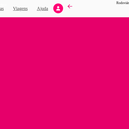
Rodoviár
Novo
as
Viagens
Ajuda