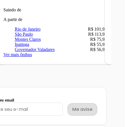
Saindo de
Saindo 
A partir de
A partir 
Rio de Janeiro
R$ 101,90
Ri
São Paulo
R$ 113,90
Sã
Montes Claros
R$ 75,90
Be
Ipatinga
R$ 55,90
Ip
Governador Valadares
R$ 56,90
Ca
Ver mais ônibus
Ver mais
seu email
Me avise