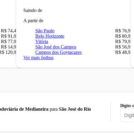
Saindo de
A partir de
R$ 74,48
São Paulo
R$ 76,90
R$ 91,90
Belo Horizonte
R$ 80,90
R$ 77,90
Vitória
R$ 79,90
R$ 14,90
São José dos Campos
R$ 56,90
R$ 120,90
Campos dos Goytacazes
R$ 48,90
Ver mais ônibus
Digite 
doviária de Medianeira
para
São José do Rio