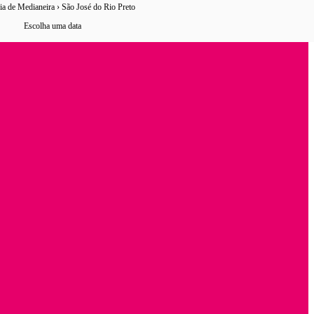
ia de Medianeira › São José do Rio Preto
0 horários
de ônibus encontrados
Escolha uma data