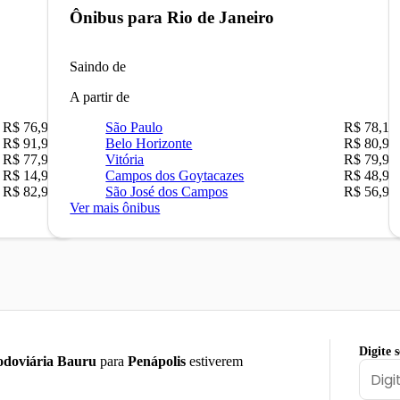
Ônibus para
Rio de Janeiro
Saindo de
A partir de
R$ 76,90
São Paulo
R$ 78,16
R$ 91,90
Belo Horizonte
R$ 80,90
R$ 77,90
Vitória
R$ 79,90
R$ 14,90
Campos dos Goytacazes
R$ 48,90
R$ 82,90
São José dos Campos
R$ 56,90
Ver mais ônibus
Digite 
doviária Bauru
para
Penápolis
estiverem