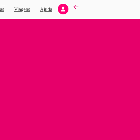
Novo
as
Viagens
Ajuda