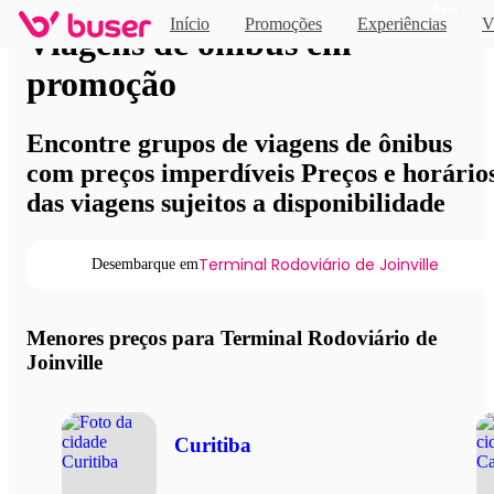
Novo
Início
Promoções
Experiências
V
Viagens de ônibus em
promoção
Encontre grupos de viagens de ônibus
com preços imperdíveis Preços e horário
das viagens sujeitos a disponibilidade
Terminal Rodoviário de Joinville
Desembarque em
Menores preços para Terminal Rodoviário de
Joinville
Curitiba