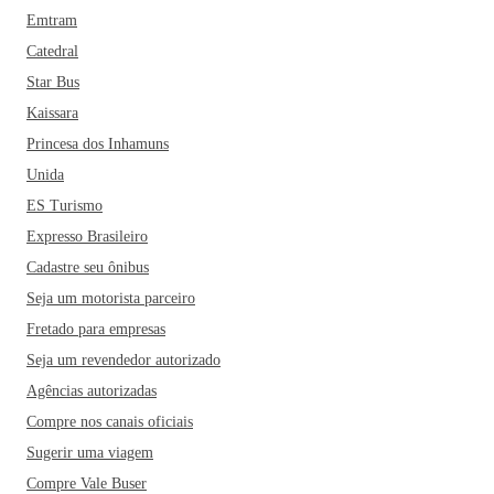
Emtram
Catedral
Star Bus
Kaissara
Princesa dos Inhamuns
Unida
ES Turismo
Expresso Brasileiro
Cadastre seu ônibus
Seja um motorista parceiro
Fretado para empresas
Seja um revendedor autorizado
Agências autorizadas
Compre nos canais oficiais
Sugerir uma viagem
Compre Vale Buser