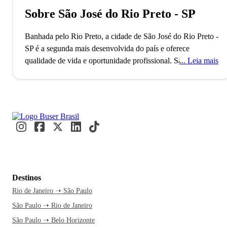
Sobre São José do Rio Preto - SP
Banhada pelo Rio Preto, a cidade de São José do Rio Preto -
SP é a segunda mais desenvolvida do país e oferece
qualidade de vida e oportunidade profissional.
São José do
Leia mais
Rio Preto foi nomeada pela Firjan como a segunda cidade
mais desenvolvida do Brasil. Com mais de 450 mil
habitantes, ela se destaca como um dos principais polos
industriais e culturais do interior paulista. Na Represa
Municipal, moradores e visitantes observam as capivaras
que simbolizam a cidade.
A caminho de São José do Rio
Preto, você já se imagina passeando pelo Parque da Represa
Municipal e curtindo o pôr-do-sol. Fazer essa viagem agora
é uma chance de explorar um dos polos culturais do interior
Destinos
paulista. Com uma passagem de ônibus pela Buser, você
Rio de Janeiro ➝ São Paulo
aproveita o trajeto com conforto e tempo livre para planejar
São Paulo ➝ Rio de Janeiro
cada detalhe do passeio. O atendimento funciona 24 horas,
garantindo segurança e facilidade na hora de viajar. Ao
São Paulo ➝ Belo Horizonte