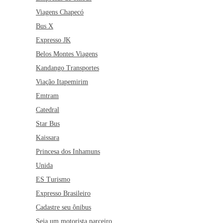
Viagens Chapecó
Bus X
Expresso JK
Belos Montes Viagens
Kandango Transportes
Viação Itapemirim
Emtram
Catedral
Star Bus
Kaissara
Princesa dos Inhamuns
Unida
ES Turismo
Expresso Brasileiro
Cadastre seu ônibus
Seja um motorista parceiro