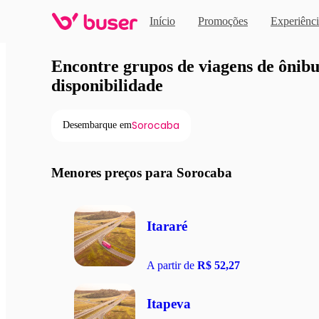
Início
Promoções
Experiênci
Viagens de ônibus em pro
Encontre grupos de viagens de ônibus
disponibilidade
Sorocaba
Desembarque em
Menores preços para Sorocaba
Itararé
A partir de
R$ 52,27
Itapeva