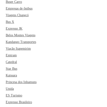
Buser Carro
Empresas de ônibus
Viagens Chapecó
Bus X
Expresso JK
Belos Montes Viagens
Kandango Transportes
Viação Itapemirim
Emtram
Catedral
Star Bus
Kaissara
Princesa dos Inhamuns
Unida
ES Turismo
Expresso Brasileiro