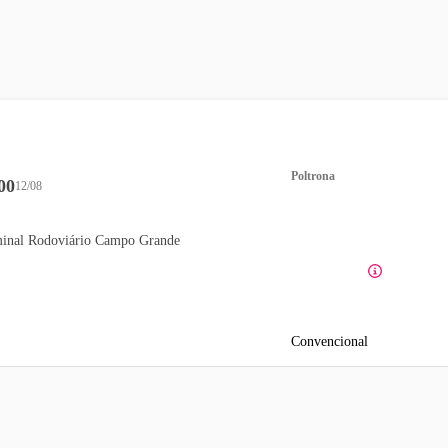
Poltrona
00
12/08
inal Rodoviário Campo Grande
Convencional