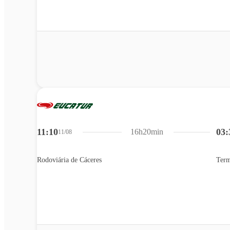
11:10
03:
16h20min
11/08
Rodoviária de Cáceres
Term