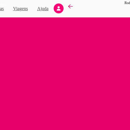
Rod
Novo
as
Viagens
Ajuda