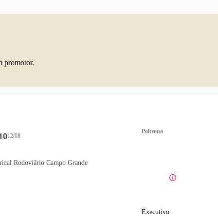
m promotor.
Poltrona
10
12/08
inal Rodoviário Campo Grande
Executivo