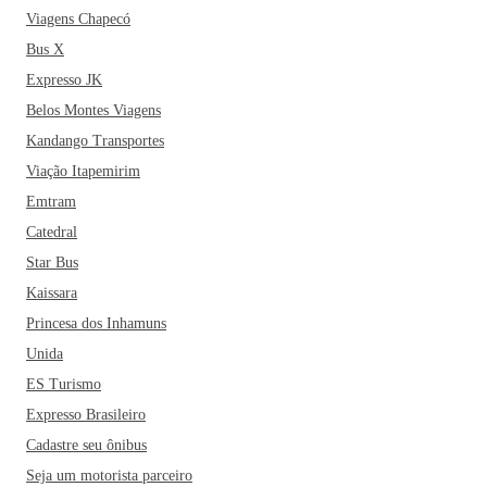
Viagens Chapecó
Bus X
Expresso JK
Belos Montes Viagens
Kandango Transportes
Viação Itapemirim
Emtram
Catedral
Star Bus
Kaissara
Princesa dos Inhamuns
Unida
ES Turismo
Expresso Brasileiro
Cadastre seu ônibus
Seja um motorista parceiro