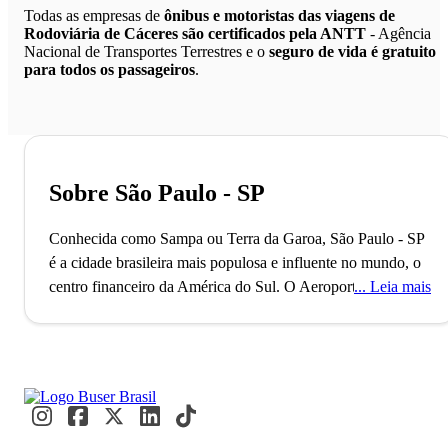
Todas as empresas de
ônibus e motoristas das viagens de
Rodoviária de Cáceres são certificados pela ANTT
- Agência
Nacional de Transportes Terrestres e o
seguro de vida é gratuito
para todos os passageiros
.
Sobre São Paulo - SP
Conhecida como Sampa ou Terra da Garoa, São Paulo - SP
é a cidade brasileira mais populosa e influente no mundo, o
centro financeiro da América do Sul.
O Aeroporto de
Leia mais
Guarulhos, o segundo maior do Brasil, conecta São Paulo
ao mundo, refletindo seu status como uma metrópole global
alfa. Com mais de 11 milhões de habitantes, a cidade é
reconhecida como a Capital Mundial da Gastronomia, onde
eventos internacionais como a Bienal de Arte e a São Paulo
Fashion Week acontecem. Paulistanos e visitantes se