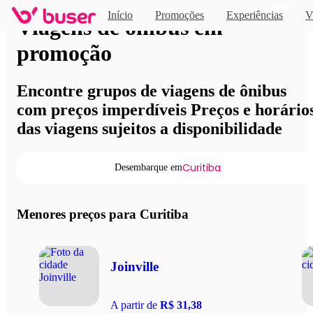
Novo
Início
Promoções
Experiências
V
Viagens de ônibus em
promoção
Encontre grupos de viagens de ônibus
com preços imperdíveis Preços e horário
das viagens sujeitos a disponibilidade
Curitiba
Desembarque em
Menores preços para Curitiba
Joinville
A partir de
R$ 31,38