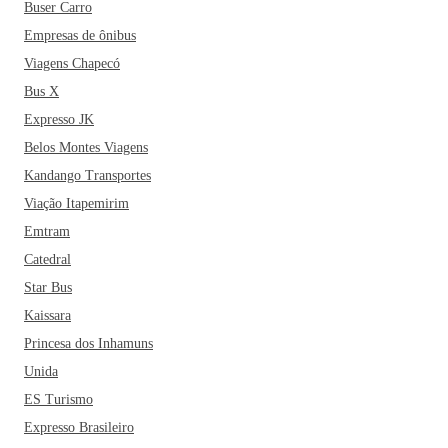
Buser Carro
Empresas de ônibus
Viagens Chapecó
Bus X
Expresso JK
Belos Montes Viagens
Kandango Transportes
Viação Itapemirim
Emtram
Catedral
Star Bus
Kaissara
Princesa dos Inhamuns
Unida
ES Turismo
Expresso Brasileiro