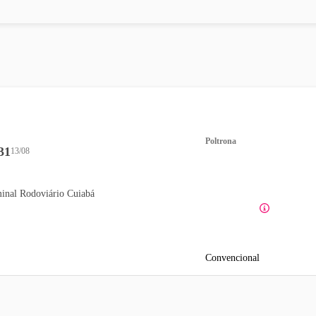
Poltrona
31
13/08
inal Rodoviário Cuiabá
Convencional