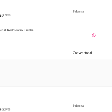
Poltrona
20
09/08
inal Rodoviário Cuiabá
Convencional
Poltrona
30
09/08