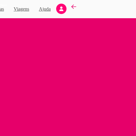
Novo
as
Viagens
Ajuda