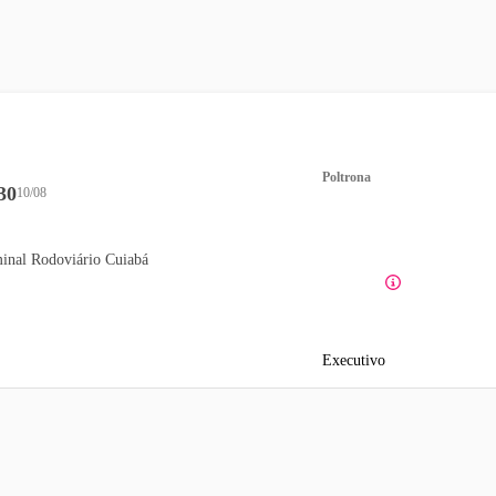
Poltrona
30
10/08
inal Rodoviário Cuiabá
Executivo