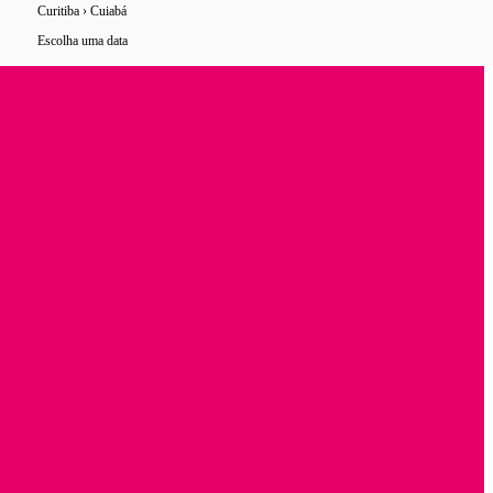
Curitiba › Cuiabá
10 horários
de ônibus encontrados
Escolha uma data