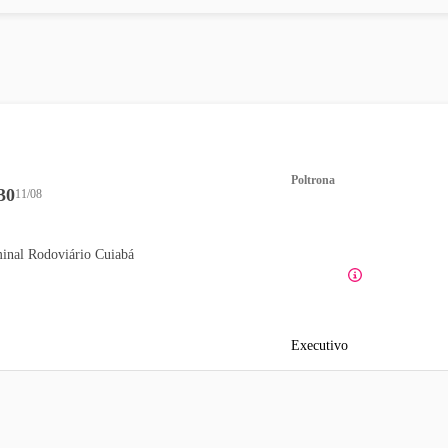
Poltrona
30
11/08
inal Rodoviário Cuiabá
Executivo