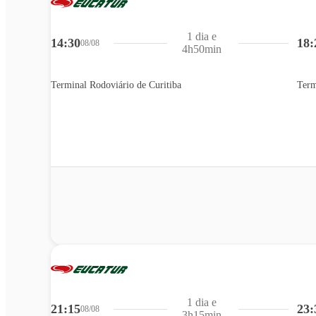
1 dia e
14:30
18:
08/08
4h50min
Terminal Rodoviário de Curitiba
Term
1 dia e
21:15
23:
08/08
3h15min