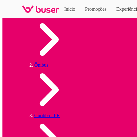
Início
Promoções
Experiênci
Home
Ônibus
Curitiba - PR