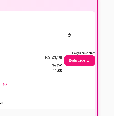
4 vagas neste preço
R$ 29,90
Selecionar
3x R$
11,09
vo