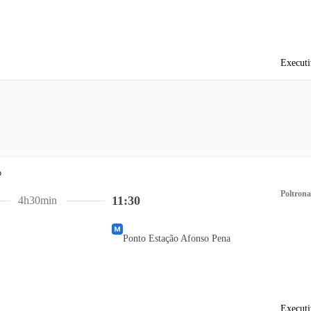
Executi
Poltrona
11:30
4h30min
Ponto Estação Afonso Pena
Executi