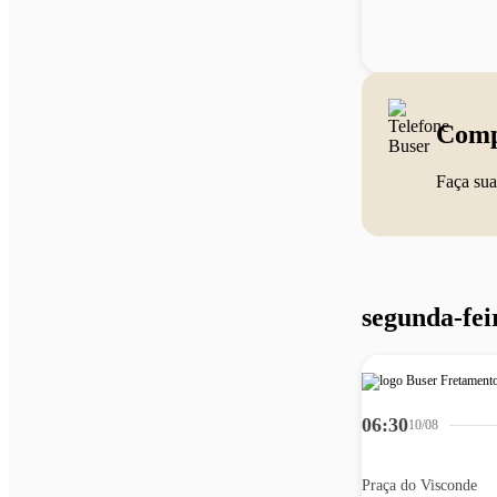
Comp
Faça sua
segunda-fei
06:30
10/08
Praça do Visconde