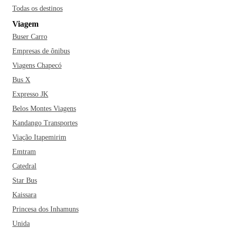
Todas os destinos
Viagem
Buser Carro
Empresas de ônibus
Viagens Chapecó
Bus X
Expresso JK
Belos Montes Viagens
Kandango Transportes
Viação Itapemirim
Emtram
Catedral
Star Bus
Kaissara
Princesa dos Inhamuns
Unida