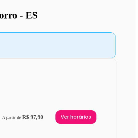
orro - ES
Ver horários
R$ 97,90
A partir de