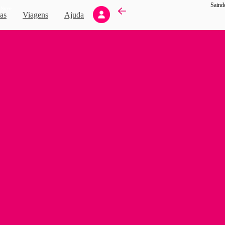
Saind
Novo
as
Viagens
Ajuda