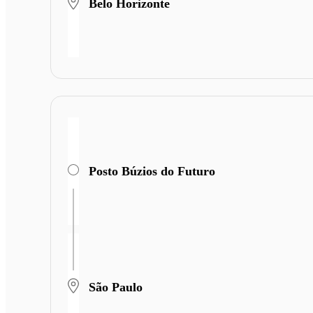
Belo Horizonte
Posto Búzios do Futuro
São Paulo