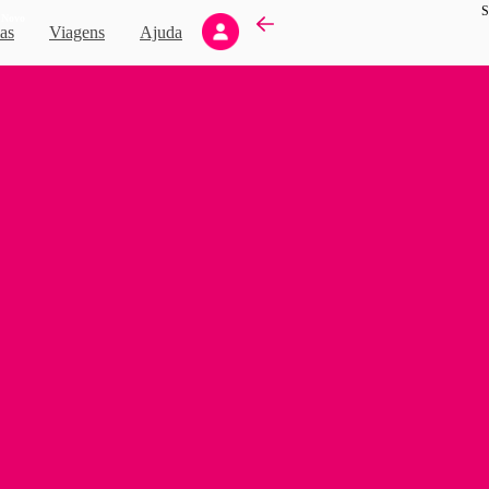
S
Novo
as
Viagens
Ajuda