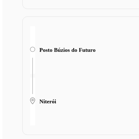
Posto Búzios do Futuro
Niterói