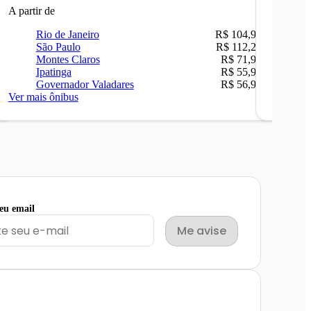
A partir de
A partir 
Rio de Janeiro
R$ 104,90
Ri
São Paulo
R$ 112,26
Be
Montes Claros
R$ 71,90
Sã
Ipatinga
R$ 55,90
Ca
Governador Valadares
R$ 56,90
Ip
Ver mais ônibus
Ver mais
seu email
Me avise