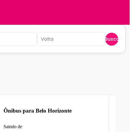
Buscar
Ônibus para
Belo Horizonte
Ônibu
Saindo de
Saindo 