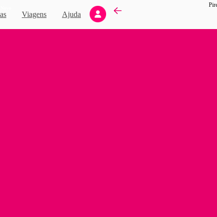
Pir
Novo
as
Viagens
Ajuda