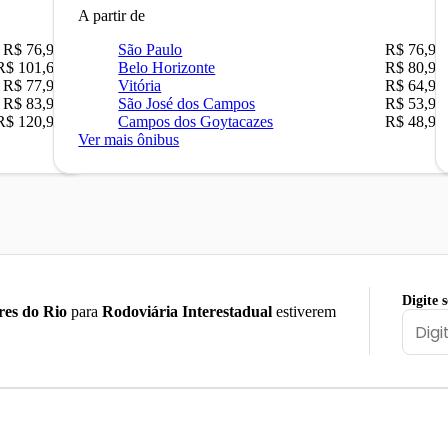
A partir de
R$ 76,90
São Paulo
R$ 76,90
R$ 101,67
Belo Horizonte
R$ 80,90
R$ 77,90
Vitória
R$ 64,90
R$ 83,90
São José dos Campos
R$ 53,90
R$ 120,90
Campos dos Goytacazes
R$ 48,90
Ver mais ônibus
Digite 
res do Rio
para
Rodoviária Interestadual
estiverem