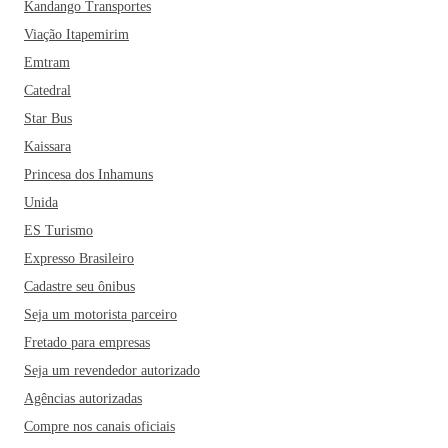
Kandango Transportes
Viação Itapemirim
Emtram
Catedral
Star Bus
Kaissara
Princesa dos Inhamuns
Unida
ES Turismo
Expresso Brasileiro
Cadastre seu ônibus
Seja um motorista parceiro
Fretado para empresas
Seja um revendedor autorizado
Agências autorizadas
Compre nos canais oficiais