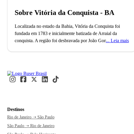
Sobre Vitória da Conquista - BA
Localizada no estado da Bahia, Vitória da Conquista foi
fundada em 1783 e inicialmente batizada de Arraial da
conquista. A região foi desbravada por João Gonçalves da
Leia mais
Costa, sertanista português que, a mando da coroa de
Portugal, começou a ocupar o território. Impulsionada pela
busca do ouro e do desejo monarca de construir um núcleo
urbano, a região se desenvolveu com o início das práticas
pecuárias. O comércio em Vitória da Conquista é muito bem
desenvolvido. A cidade conta com grandes redes de atacado
como, por exemplo, o Assaí Atacadista, além de dois
shopping centers e grandes empresas do ramo industrial.
Destinos
Lugares para visitar em Vitória da Conquista não faltam! Se
Rio de Janeiro ➝ São Paulo
pretende visitar a cidade, alguns pontos culturais são
São Paulo ➝ Rio de Janeiro
inegociáveis quando o assunto é conhecê-los. Dentre eles
temos o Museu Regina de Vitória da Conquista, o Ceasa