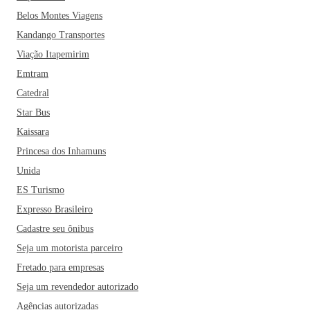
Durante o período de seca, entre julho e agosto, surge um
Belos Montes Viagens
grande banco de areia nas margens do Rio Tocantins,
Kandango Transportes
formando a conhecida Praia do Cacau. O local é ótimo para
se refrescar nos dias quentes e também uma oferece uma
Viação Itapemirim
bela vista de um dos cartões postais de Imperatriz, a ponte
Emtram
Dom Afonso Felipe Gregory. Ah, vale lembrar que
Catedral
Imperatriz é a principal porta de entrada para o Parque
Star Bus
Nacional da Chapada das Mesas.
Kaissara
Princesa dos Inhamuns
Unida
ES Turismo
Expresso Brasileiro
Cadastre seu ônibus
Seja um motorista parceiro
Fretado para empresas
Seja um revendedor autorizado
Agências autorizadas