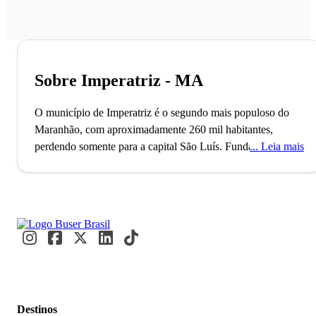
Sobre Imperatriz - MA
O município de Imperatriz é o segundo mais populoso do
Maranhão, com aproximadamente 260 mil habitantes,
perdendo somente para a capital São Luís. Fundada em
Leia mais
1852, a cidade está situada à margem do Rio Tocantins e
teve sua ocupação acelerada graças à construção da rodovia
Belém Brasília, o que a tornou multicultural.
Uma curiosidade sobre a história de Imperatriz é que antes
disso da construção da rodovia, por muitos anos, a cidade
foi conhecida como a "Sibéria Maranhense", pois está
distante geograficamente e politicamente de São Luís. Com
a rodovia, Imperatriz viu sua fama mudar e passou a ser
Destinos
considerada, na década de 1970, a cidade mais progressista