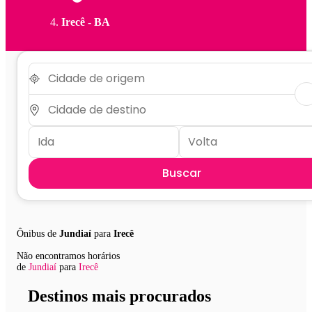
Irecê - BA
Buscar
Ônibus de
Jundiaí
para
Irecê
Não encontramos horários
de
Jundiaí
para
Irecê
Destinos mais procurados