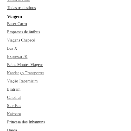
Todas os destinos
Viagem
Buser Carro
Empresas de ônibus
Viagens Chapecó
Bus X
Expresso JK
Belos Montes Viagens
Kandango Transportes
Viação Itapemirim
Emtram
Catedral
Star Bus
Kaissara
Princesa dos Inhamuns
Unida