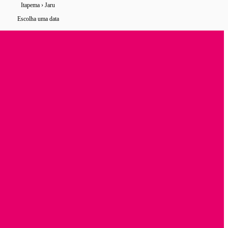
Itapema › Jaru
0 horários
de ônibus encontrados
Escolha uma data