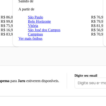
Saindo de
A partir de
R$ 86,00
São Paulo
R$ 76,90
R$ 99,89
Belo Horizonte
R$ 79,90
R$ 75,90
Vitória
R$ 81,90
R$ 16,90
São José dos Campos
R$ 56,90
R$ 83,90
Campinas
R$ 70,90
Ver mais ônibus
Digite seu email
apema
para
Jaru
estiverem disponíveis.