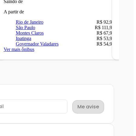
Saindo de
Saindo 
A partir de
A partir 
Rio de Janeiro
R$ 92,90
Ri
São Paulo
R$ 111,90
Be
Montes Claros
R$ 67,90
Sã
Ipatinga
R$ 53,90
Ip
Governador Valadares
R$ 54,90
Ca
Ver mais ônibus
Ver mais
Me avise