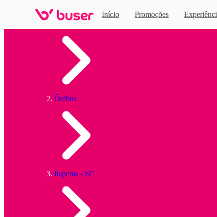
Início
Promoções
Experiênci
Home
Ônibus
Itapema - SC