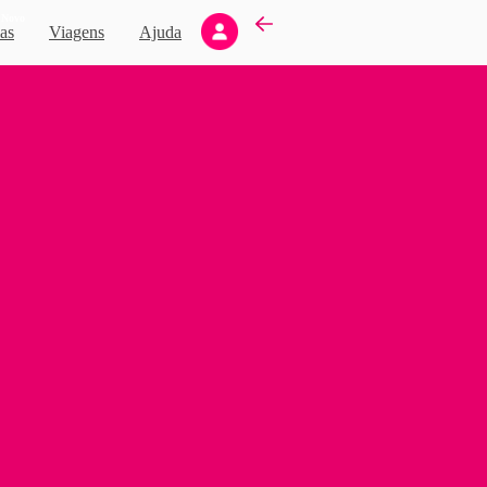
Novo
as
Viagens
Ajuda