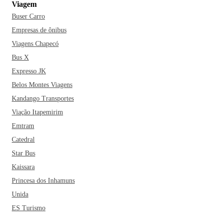
Viagem
Latina, superando até mesmo o gringo e famoso Central
Buser Carro
Park, situado na cidade de Nova York. O fato é que, seja
para apreciar sua linda arquitetura de linhas modernas ou
Empresas de ônibus
para aproveitar sua excelente infraestrutura, Brasília é um
Viagens Chapecó
destino ímpar. Uma cidade planejada e construída no século
Bus X
20 e mesmo com a pouca idade, é considerada Patrimônio
Expresso JK
da Humanidade pela Unesco e tem muito a mostrar.
E quem
Belos Montes Viagens
pensa que Brasília vive apenas de prédios governamentais
Kandango Transportes
belíssimos, está errado. Por lá, é possível encontrar também
muitos parques e até fazer um passeio de barco pelo grande
Viação Itapemirim
e belo Lago Paranoá!
Emtram
Catedral
Star Bus
Kaissara
Princesa dos Inhamuns
Unida
ES Turismo