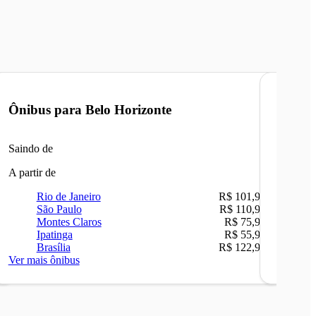
Ônibus para
Belo Horizonte
Ônibu
Saindo de
Saindo 
A partir de
A partir 
Rio de Janeiro
R$ 101,90
Ri
São Paulo
R$ 110,90
Be
Montes Claros
R$ 75,90
Sã
Ipatinga
R$ 55,90
Ip
Brasília
R$ 122,90
Ca
Ver mais ônibus
Ver mais