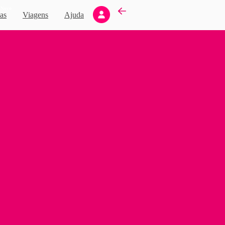
Novo
as
Viagens
Ajuda