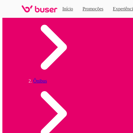
Início
Promoções
Experiênci
Home
Ônibus