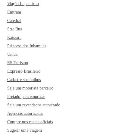
Viação Itapemirim
Emtram
Catedral
Star Bus
Kaissara
Princesa dos Inhamuns
Unida
ES Turismo
Expresso Brasileiro
Cadastre seu ônibus
Seja um motorista parceiro
Fretado para empresas
Seja um revendedor autorizado
Agências autorizadas
Compre nos canais oficiais
Sugerir uma viagem