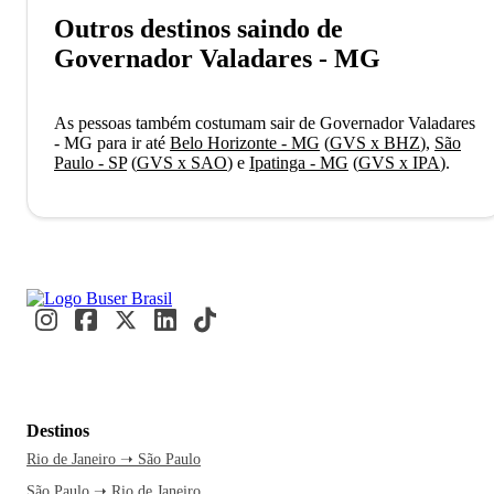
Outros destinos saindo de
Governador Valadares - MG
As pessoas também costumam sair de Governador Valadares
- MG para ir até
Belo Horizonte - MG
(
GVS x BHZ
)
,
São
Paulo - SP
(
GVS x SAO
)
e
Ipatinga - MG
(
GVS x IPA
)
.
Destinos
Rio de Janeiro ➝ São Paulo
São Paulo ➝ Rio de Janeiro