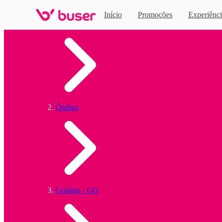
Início
Promoções
Experiênci
Home
Ônibus
Goiânia - GO