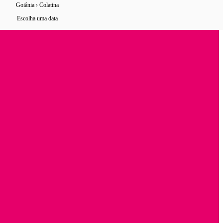
Goiânia › Colatina
0 horários
de ônibus encontrados
Escolha uma data