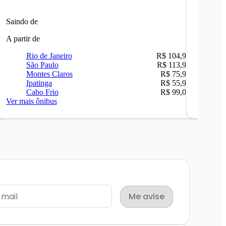
Saindo de
Saindo 
A partir de
A partir 
Rio de Janeiro
R$ 104,90
Ri
São Paulo
R$ 113,90
Be
Montes Claros
R$ 75,90
Sã
Ipatinga
R$ 55,90
Ca
Cabo Frio
R$ 99,00
Ni
Ver mais ônibus
Ver mais
Me avise