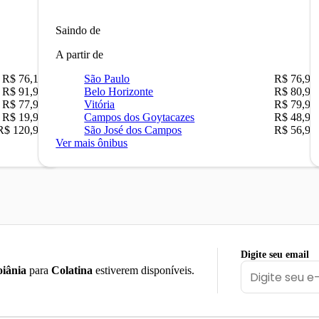
Saindo de
A partir de
R$ 76,10
São Paulo
R$ 76,90
R$ 91,90
Belo Horizonte
R$ 80,90
R$ 77,90
Vitória
R$ 79,90
R$ 19,90
Campos dos Goytacazes
R$ 48,90
R$ 120,90
São José dos Campos
R$ 56,90
Ver mais ônibus
Digite seu email
iânia
para
Colatina
estiverem disponíveis.