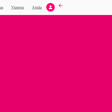
Novo
as
Viagens
Ajuda