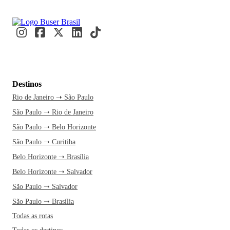
Brasil e o 2º maior de São Paulo, o que o deixa à frente de
capitais estaduais brasileiras como Fortaleza, Recife e
Salvador. A economia da cidade paulista é influenciada
pelos setores da indústria, comercial e pelo mercado
imobiliário.
Osasco é um destino turístico bastante popular no Brasil.
Destinos
Com boa infraestrutura e ares de cidade grande, o município
Rio de Janeiro ➝ São Paulo
de Osasco possui inúmeras opções de lazer, cultura, boa
São Paulo ➝ Rio de Janeiro
música e comida de primeira e é uma opção para quem
deseja fugir da Selva de Pedra, sem deixar de lado o
São Paulo ➝ Belo Horizonte
conforto e as comodidades de uma grande metrópole.
São Paulo ➝ Curitiba
Dentre as opções de turismo mais interessantes disponíveis
Belo Horizonte ➝ Brasília
por lá, estão o Borboletário do Parque Ecológico, o Parque
Belo Horizonte ➝ Salvador
Chico Mendes, o Super Shopping Osasco, o Estádio
São Paulo ➝ Salvador
Municipal José Liberatti e o Museu Histórico Bradesco.
São Paulo ➝ Brasília
Uma curiosidade um tanto quanto divertida sobre a cidade é
Todas as rotas
que ela é conhecida como a capital nacional do cachorro-