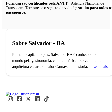
Formosa são certificados pela ANTT
- Agência Nacional de
Transportes Terrestres e o
seguro de vida é gratuito para todos o
passageiros
.
Sobre Salvador - BA
Primeira capital do país, Salvador–BA é conhecido no
mundo pela gastronomia, cultura, música, beleza natural,
arquitetura e claro, o maior Carnaval da história.
A cidade de
Leia mais
Salvador, capital do Estado baiano, conta com mais de 2
milhões de habitantes e é uma das mais antigas da América,
palco do início da história do Brasil, conhecida como São
Salvador da Bahia de Todos os Santos. O município, que foi
fundado no ano de 1549 e foi a primeira capital brasileira, é
o mais populoso do Nordeste e o terceiro maior do Brasil.
Salvador foi, desde a sua fundação, fortemente influenciada