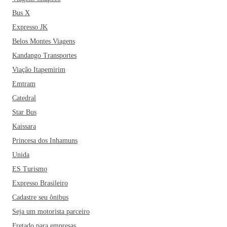
chama a atenção por suas influências africanas e a cidade é
Bus X
conhecida como o berço do axé - estilo musical
Expresso JK
característico do Nordeste. A maior escola de tambores afro-
Belos Montes Viagens
brasileiro, mais conhecido como Olodum, também se
Kandango Transportes
consagrou na cidade de Salvador e hoje é uma das maiores
representações culturais do país. A cidade também foi palco
Viação Itapemirim
de umas primeiras escolas de capoeira, representação
Emtram
cultural que data da época dos escravos africanos no país e é
Catedral
muito comum encontrar pela cidade grupos de capoeiristas,
Star Bus
com suas manobras e músicas embaladas pelo famoso
Kaissara
berimbau.
Se você está planejando visitar a cidade, pode
Princesa dos Inhamuns
enriquecer o seu roteiro turístico com visitas à Ilha dos
Frades, ao Mercado Modelo - um dos principais cartões-
Unida
postais da cidade -, o Elevador Lacerda - o primeiro do
ES Turismo
Brasil -, o famoso Pelourinho - parada obrigatória do Centro
Expresso Brasileiro
Histórico e Patrimônio Histórico da Humanidade -, a Casa
Cadastre seu ônibus
do Rio Vermelho, o Museu de Arte Moderna da Bahia - com
Seja um motorista parceiro
mais de 2000 obras de famosos pintores brasileiros -, o
Fretado para empresas