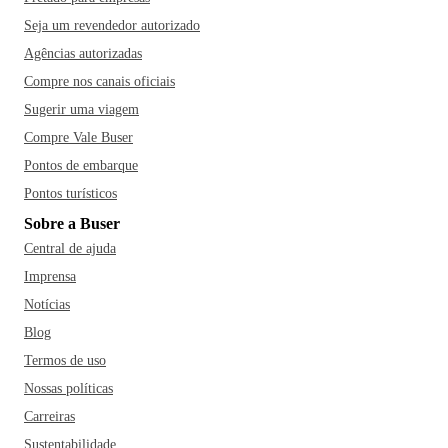
Parque da Cidade - local de preservação da Mata Atlântica -,
e a Igreja do Senhor do Bonfim, onde os turista amarram
Seja um revendedor autorizado
suas fitinhas e fazem seus pedidos.
Nem só de monumentos
Agências autorizadas
históricos vive a cidade, Salvador também oferece inúmeras
Compre nos canais oficiais
praias, que somam mais de 50km de extensão e são
Sugerir uma viagem
abraçadas pela Baía de Todos os Santos. Dentre as
Compre Vale Buser
preferidas pelos turistas estão a do Flamengo, Ondina,
Pontos de embarque
Itapuã, a Praia do Forte e a Praia Farol da Barra. Reservar
um dia para fazer um passeio de escuna pela Baía também é
Pontos turísticos
uma dica de ouro.
Ah, e você também não pode deixar de
Sobre a Buser
provar as deliciosas comidas típicas da região como, por
Central de ajuda
exemplo, o acarajé, prato mais tradicional da cidade, é
Imprensa
comum você encontrar as famosas baianas com suas
Notícias
barracas no Rio Vermelho ou então provar o Acarajé de
Blog
Cira, eleito por várias vezes o melhor de Salvador. Outras
Termos de uso
comidas típicas e indispensáveis são a moqueca baiana, o
doce de mamão verde, o vatapá e o bobó de camarão; vale a
Nossas políticas
pena visitar os restaurantes Bogary, Confraria das Ostras e
Carreiras
Dona Mariquita. E se quiser se refrescar do calor da cidade,
Sustentabilidade