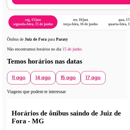
seg, 15/jun
ter, 16/jun
qua, 17
segunda-feira, 15 de junho
terça-feira, 16 de junho
quarta-feira, 
Ônibus de
Juiz de Fora
para
Paraty
Não encontramos horários no dia
15 de junho
Temos horários nas datas
11 ago
14 ago
15 ago
17 ago
Viagens que podem te interessar
Horários de ônibus saindo de Juiz de
Fora - MG