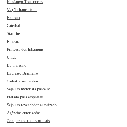
Kandango Transportes
Viação Itapemirim
Emtram
Catedral
Star Bus
Kaissara
Princesa dos Inhamuns
Unida
ES Turismo
Expresso Brasileiro
Cadastre seu ônibus
Seja um motorista parceiro
Fretado para empresas
Seja um revendedor autorizado
Agências autorizadas
Compre nos canais oficiais