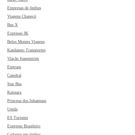
Empresas de ônibus
Viagens Chapecó
Bus X
Expresso JK
Belos Montes Viagens
Kandango Transportes
Viação Itapemirim
Emtram
Catedral
Star Bus
Kaissara
Princesa dos Inhamuns
Unida
ES Turismo
Expresso Brasileiro
Cadastre seu ônibus