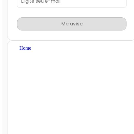
Me avise
Home