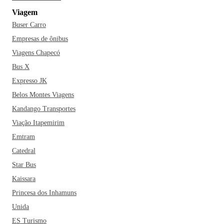
Santa Rita de Cássia e o Museu Palácio da Cultura Major
Viagem
Militão Pereira de Almeida.
Buser Carro
Já diz o ditado que saco vazio não para em pé, um dos
Empresas de ônibus
pontos que você não pode deixar de conhecer é a
Viagens Chapecó
gastronomia local, proporcionando boas opções tanto de
Bus X
receitas locais como globais, não deixando a desejar no
Expresso JK
quesito qualidade. Corra, faça as suas malas e conheça as
Belos Montes Viagens
belezas de Itumbiara.
Kandango Transportes
Viação Itapemirim
Emtram
Catedral
Star Bus
Kaissara
Princesa dos Inhamuns
Unida
ES Turismo