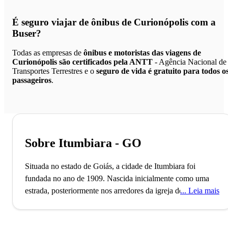
É seguro viajar de ônibus de Curionópolis
com a
Buser?
Todas as empresas de
ônibus e motoristas das viagens de
Curionópolis são certificados pela ANTT
- Agência Nacional de
Transportes Terrestres e o
seguro de vida é gratuito para todos o
passageiros
.
Sobre Itumbiara - GO
Situada no estado de Goiás, a cidade de Itumbiara foi
fundada no ano de 1909. Nascida inicialmente como uma
estrada, posteriormente nos arredores da igreja de Santa Rita
Leia mais
surge o povoado que resultou no desenvolvimento da
região, foi batizada em sua oficialização como “Itumbiara”
que significa seu nome significa “Caminho das Cachoeiras”.