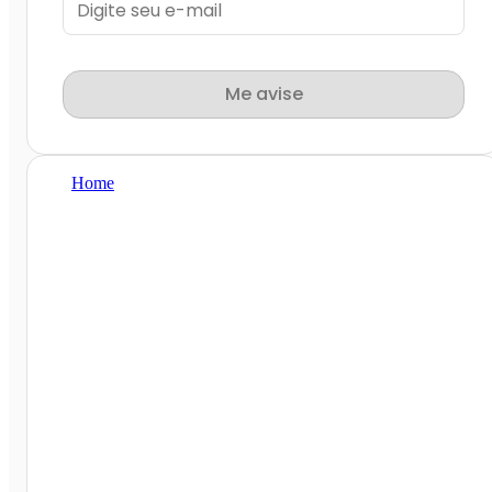
Me avise
Home