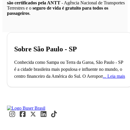
são certificados pela ANTT
- Agência Nacional de Transportes
Terrestres e o
seguro de vida é gratuito para todos os
passageiros
.
Sobre São Paulo - SP
Conhecida como Sampa ou Terra da Garoa, São Paulo - SP
é a cidade brasileira mais populosa e influente no mundo, o
centro financeiro da América do Sul.
O Aeroporto de
Leia mais
Guarulhos, o segundo maior do Brasil, conecta São Paulo
ao mundo, refletindo seu status como uma metrópole global
alfa. Com mais de 11 milhões de habitantes, a cidade é
reconhecida como a Capital Mundial da Gastronomia, onde
eventos internacionais como a Bienal de Arte e a São Paulo
Fashion Week acontecem. Paulistanos e visitantes se
misturam nos movimentados terminais e nas ruas vibrantes,