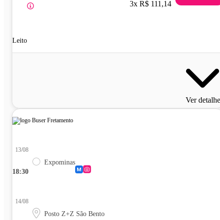
3x R$ 111,14
Leito
Ver detalh
13/08
Expominas
18:30
14/08
Posto Z+Z São Bento