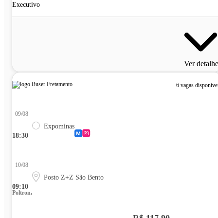
Executivo
Ver detalh
6 vagas disponíve
09/08
Expominas
18:30
10/08
Posto Z+Z São Bento
09:10
Poltrona
R$ 117,90