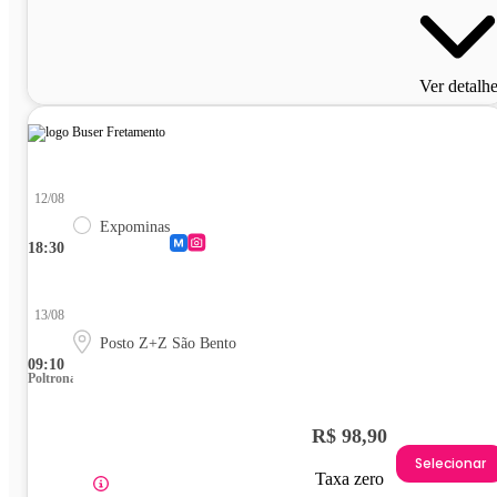
Ver detalh
12/08
Expominas
18:30
13/08
Posto Z+Z São Bento
09:10
Poltrona
R$ 98,90
Selecionar
Taxa zero