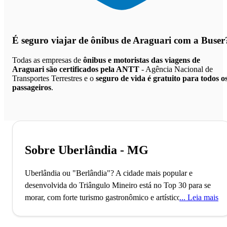
É seguro viajar de ônibus de Araguari
com a Buser
Todas as empresas de
ônibus e motoristas das viagens de
Araguari são certificados pela ANTT
- Agência Nacional de
Transportes Terrestres e o
seguro de vida é gratuito para todos o
passageiros
.
Sobre Uberlândia - MG
Uberlândia ou "Berlândia"? A cidade mais popular e
desenvolvida do Triângulo Mineiro está no Top 30 para se
morar, com forte turismo gastronômico e artístico.
O
Leia mais
Aeroporto Municipal de Uberlândia, o terceiro maior de
Minas Gerais, impulsiona o turismo e a economia local.