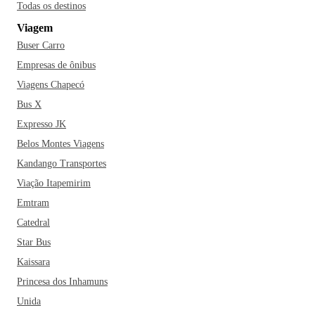
Todas os destinos
aprenda um pouco mais sobre a história rica de Uberlândia.
Viagem
Tá esperando o quê? Corre para Uberlândia!
Buser Carro
Empresas de ônibus
Viagens Chapecó
Bus X
Expresso JK
Belos Montes Viagens
Kandango Transportes
Viação Itapemirim
Emtram
Catedral
Star Bus
Kaissara
Princesa dos Inhamuns
Unida