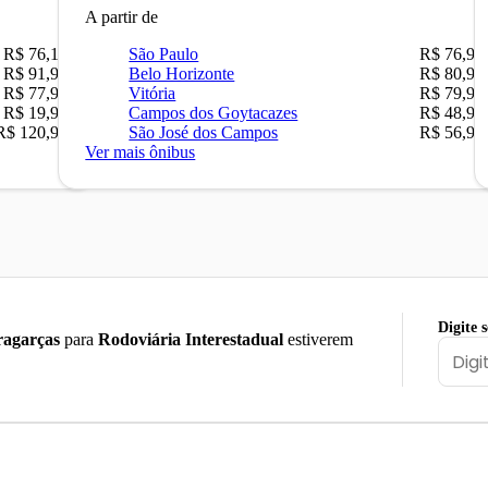
A partir de
R$ 76,10
São Paulo
R$ 76,90
R$ 91,90
Belo Horizonte
R$ 80,90
R$ 77,90
Vitória
R$ 79,90
R$ 19,90
Campos dos Goytacazes
R$ 48,90
R$ 120,90
São José dos Campos
R$ 56,90
Ver mais ônibus
Digite 
agarças
para
Rodoviária Interestadual
estiverem