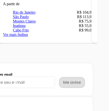
A partir de
A partir 
Rio de Janeiro
R$ 104,90
Ri
São Paulo
R$ 113,90
Be
Montes Claros
R$ 75,90
Sã
Ipatinga
R$ 55,90
Ca
Cabo Frio
R$ 99,00
Ni
Ver mais ônibus
Ver mais
seu email
Me avise