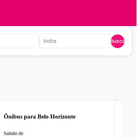
Buscar
Ônibus para
Belo Horizonte
Ônibu
Saindo de
Saindo 