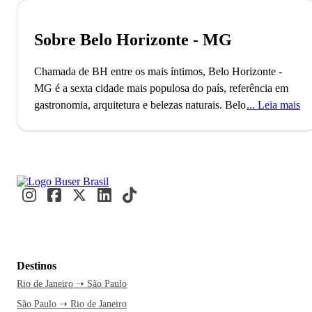
Sobre Belo Horizonte - MG
Chamada de BH entre os mais íntimos, Belo Horizonte -
MG é a sexta cidade mais populosa do país, referência em
gastronomia, arquitetura e belezas naturais.
Belo Horizonte,
Leia mais
recentemente nomeada Cidade Criativa da Unesco pela
gastronomia, foi planejada para ser a capital política e
administrativa de Minas Gerais durante a República. Essa
distinção destaca a cidade como um polo cultural e
gastronômico, com mais de 2 milhões de habitantes e uma
rica história culinária. Nos botecos e restaurantes, moradores
e visitantes se reúnem para saborear iguarias locais e
desfrutar da cena gastronômica.
Enquanto você se dirige a
Belo Horizonte, já imagina a delícia de explorar o Conjunto
Destinos
Arquitetônico da Lagoa da Pampulha. É o momento perfeito
Rio de Janeiro ➝ São Paulo
para fazer essa viagem e se perder nas belezas culturais e
São Paulo ➝ Rio de Janeiro
naturais da cidade. Com a Buser, a passagem de ônibus te