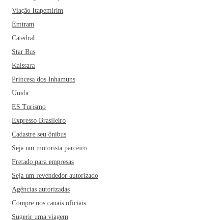
Viação Itapemirim
Emtram
Catedral
Star Bus
Kaissara
Princesa dos Inhamuns
Unida
ES Turismo
Expresso Brasileiro
Cadastre seu ônibus
Seja um motorista parceiro
Fretado para empresas
Seja um revendedor autorizado
Agências autorizadas
Compre nos canais oficiais
Sugerir uma viagem