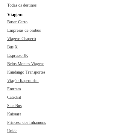
Todas os destinos
Viagem
Buser Carro
Empresas de ônibus
Viagens Chapecó
Bus X
Expresso JK
Belos Montes Viagens
Kandango Transportes
Viação Itapemirim
Emtram
Catedral
Star Bus
Kaissara
Princesa dos Inhamuns
Unida