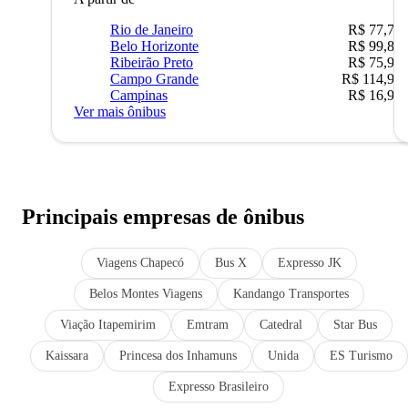
Rio de Janeiro
R$ 77,70
Belo Horizonte
R$ 99,89
Ribeirão Preto
R$ 75,90
Campo Grande
R$ 114,90
Campinas
R$ 16,90
Ver mais ônibus
Principais empresas de ônibus
Viagens Chapecó
Bus X
Expresso JK
Belos Montes Viagens
Kandango Transportes
Viação Itapemirim
Emtram
Catedral
Star Bus
Kaissara
Princesa dos Inhamuns
Unida
ES Turismo
Expresso Brasileiro