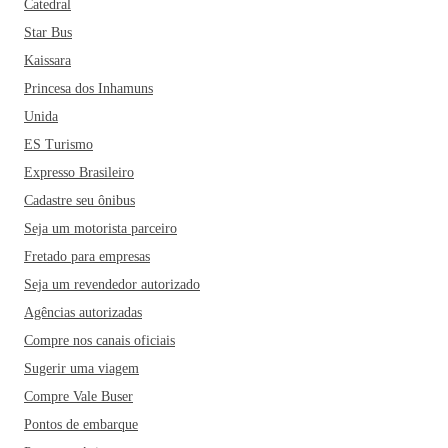
Catedral
Star Bus
Kaissara
Princesa dos Inhamuns
Unida
ES Turismo
Expresso Brasileiro
Cadastre seu ônibus
Seja um motorista parceiro
Fretado para empresas
Seja um revendedor autorizado
Agências autorizadas
Compre nos canais oficiais
Sugerir uma viagem
Compre Vale Buser
Pontos de embarque