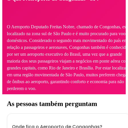
O Aeroporto Deputado Freitas Nobre, chamado de Congonhas, est
localizado na zona sul de São Paulo e é muito procurado para voos
domésticos. Considerado o segundo mais movimentado do país em
relação a passageiros e aeronaves, Congonhas também é conhecido
por ser um aeroporto executivo do Brasil, uma vez que a grande
maioria dos seus passageiros viajam a negócios em ponte aérea co
grandes capitais, como Rio de Janeiro e Brasília. Por estar localiza
em uma região movimentada de São Paulo, muitos preferem chega
de ônibus ao aeroporto, garantindo conforto e economia para não
perderem o voo.
As pessoas também perguntam
Onde fica o Aeroporto de Congonhas?