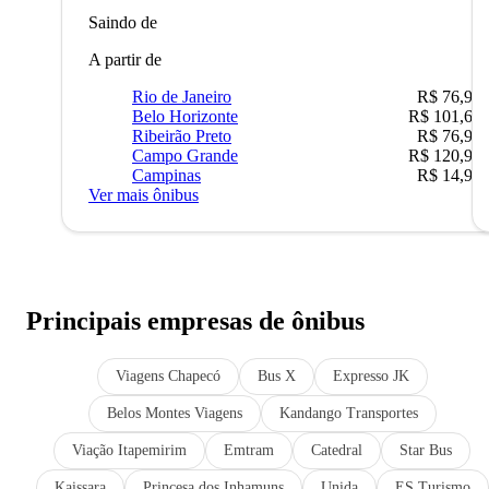
Saindo de
A partir de
Rio de Janeiro
R$ 76,90
Belo Horizonte
R$ 101,67
Ribeirão Preto
R$ 76,90
Campo Grande
R$ 120,90
Campinas
R$ 14,90
Ver mais ônibus
Principais empresas de ônibus
Viagens Chapecó
Bus X
Expresso JK
Belos Montes Viagens
Kandango Transportes
Viação Itapemirim
Emtram
Catedral
Star Bus
Kaissara
Princesa dos Inhamuns
Unida
ES Turismo