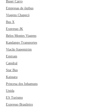
Buser Carro
Empresas de ônibus
Viagens Chapecó
Bus X
Expresso JK
Belos Montes Viagens
Kandango Transportes
Viação Itapemirim
Emtram
Catedral
Star Bus
Kaissara
Princesa dos Inhamuns
Unida
ES Turismo
Expresso Brasileiro