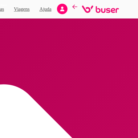
Novo
as
Viagens
Ajuda