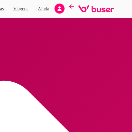
Novo
as
Viagens
Ajuda